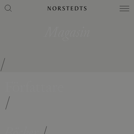
Magasin
/
Författare
/
Böcker
/