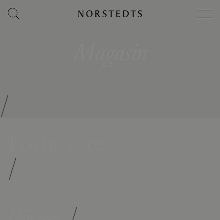
Magasin
/
Författare
/
Böcker
/