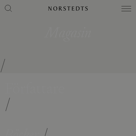
Magasin
/
Författare
/
Böcker
/