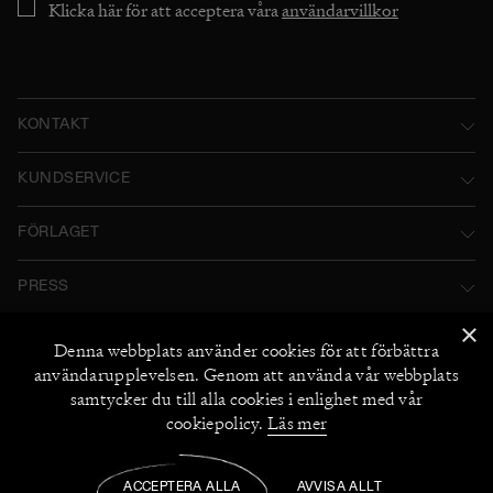
Klicka här för att acceptera våra
användarvillkor
KONTAKT
Norstedts Förlagsgrupp AB
KUNDSERVICE
P.O. Box 2052
Kontakta oss
FÖRLAGET
SE-103 12 Stockholm, Sweden
Användarvillkor
Norstedts historia
Besöksadress: Tryckerigatan 4
PRESS
Integritetspolicy
Norstedts Förlagsgrupp
Kataloger
×
Org.nr: 556045-7748
Cookiepolicy
FÖLJ OSS
Denna webbplats använder
cookies
för att förbättra
Norstedts Agency
Bildarkiv
+46 (0) 8 769 88 00
användarupplevelsen. Genom att använda vår webbplats
Instagram
Miljö och hållbarhet
2026
©
Norstedts
samtycker du till alla cookies i enlighet med vår
Recensionsexemplar
+46 (0) 8 769 88 00
Facebook
cookiepolicy.
Läs mer
Jobba hos oss
UTFORSKA NORSTEDTS
Medarbetare
ACCEPTERA ALLA
AVVISA ALLT