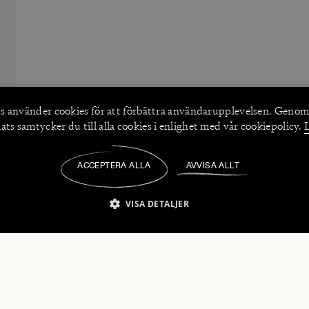
s använder
cookies
för att förbättra användarupplevelsen. Genom
ts samtycker du till alla cookies i enlighet med vår cookiepolicy.
ACCEPTERA ALLA
AVVISA ALLT
/
VISA DETALJER
IKT NÖDVÄNDIGT
PRESTANDA
INRIKTNING
FU
numerera på våra nyhetsbrev!
Strikt nödvändigt
Prestanda
Inriktning
Funktioner