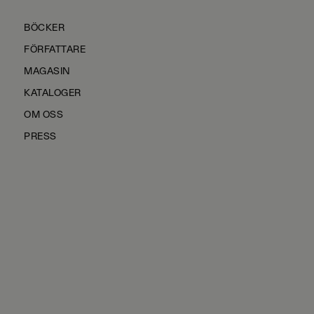
BÖCKER
FÖRFATTARE
MAGASIN
KATALOGER
OM OSS
PRESS
KONTAKTA OSS
HÅLLBARHET
MANUS