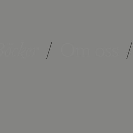
öcker
/
Om oss
/