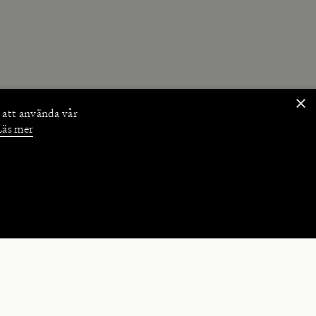
×
 att använda vår
Läs mer
NKTIONER