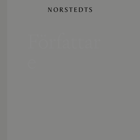
Författar
e