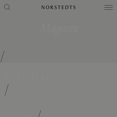
Magasin
/
Författare
/
Böcker
/