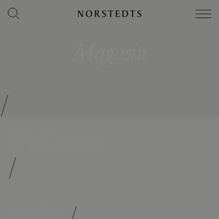
Magasin
/
Författare
/
Böcker
/