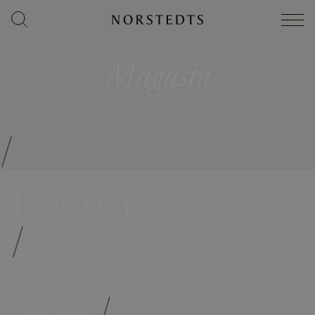
Magasin
/
Författare
/
Böcker
/