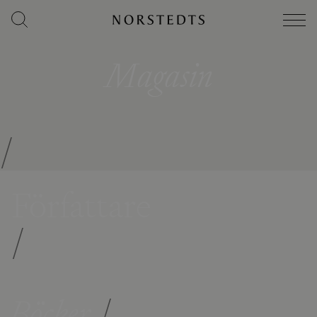
Magasin
/
Författare
/
Böcker
/