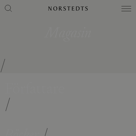
Magasin
/
Författare
/
Böcker
/