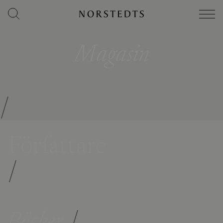
Magasin
/
Författare
/
Böcker
/