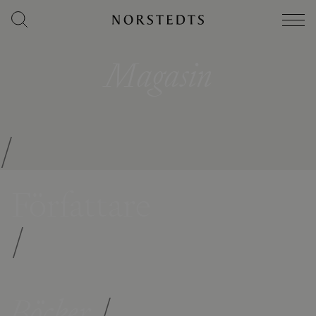
Magasin
/
Författare
/
Böcker
/