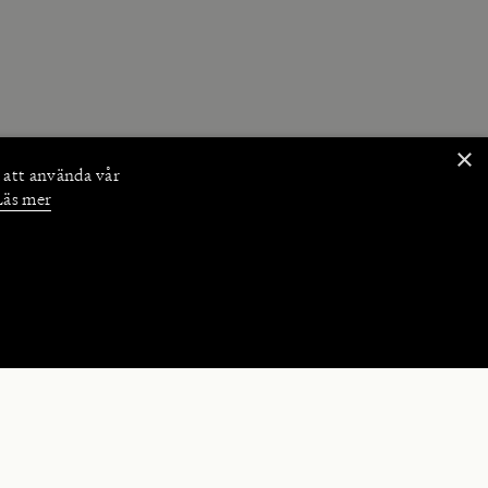
×
 att använda vår
Läs mer
NKTIONER