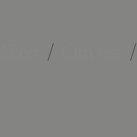
öcker
/
Om oss
/