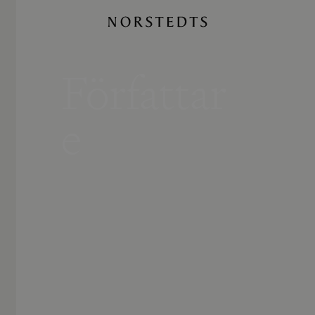
Författar
e