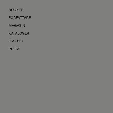
BÖCKER
FÖRFATTARE
MAGASIN
KATALOGER
OM OSS
PRESS
KONTAKTA OSS
HÅLLBARHET
MANUS