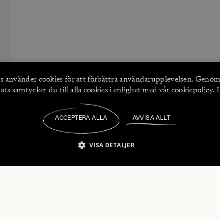
s använder
cookies
för att förbättra användarupplevelsen. Genom
ts samtycker du till alla cookies i enlighet med vår cookiepolicy.
ACCEPTERA ALLA
AVVISA ALLT
/
VISA DETALJER
IKT NÖDVÄNDIGT
PRESTANDA
INRIKTNING
FU
numerera på våra nyhetsbrev!
Strikt nödvändigt
Prestanda
Inriktning
Funktioner