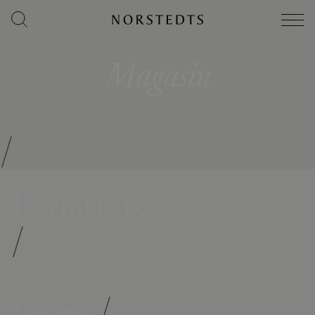
Magasin
/
Författare
/
Böcker
/