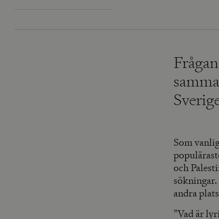
Frågan
samman
Sverig
Som vanlig
populärast
och Palest
sökningar.
andra plats
”Vad är lyr