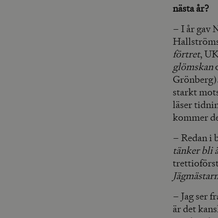
nästa år?
– I år gav
Hallström
förtret
, U
glömskan
o
Grönberg).
starkt mot
läser tidni
kommer det
– Redan i 
tänker bli 
trettioför
Jägmästarn
– Jag ser 
är det kans