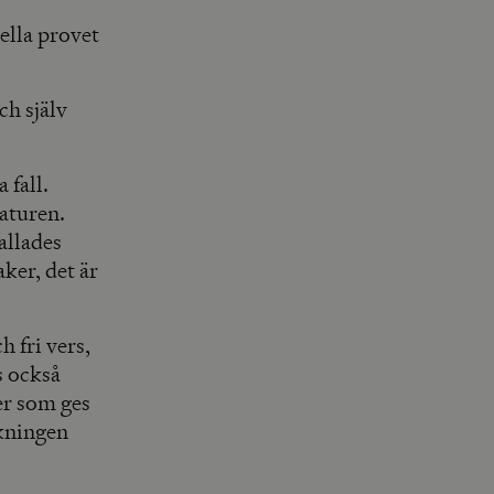
ella provet
ch själv
 fall.
aturen.
allades
aker, det är
 fri vers,
s också
er som ges
ckningen