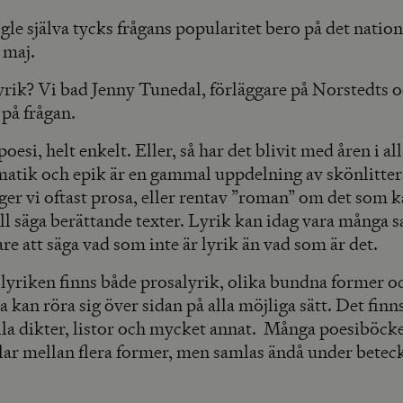
le själva tycks frågans popularitet bero på det nation
 maj.
yrik? Vi bad Jenny Tunedal, förläggare på Norstedts o
 på frågan.
oesi, helt enkelt. Eller, så har det blivit med åren i alla
matik och epik är en gammal uppdelning av skönlitter
er vi oftast prosa, eller rentav ”roman” om det som k
ill säga berättande texter. Lyrik kan idag vara många s
are att säga vad som inte är lyrik än vad som är det.
lyriken finns både prosalyrik, olika bundna former och
a kan röra sig över sidan på alla möjliga sätt. Det finn
la dikter, listor och mycket annat. Många poesiböck
xlar mellan flera former, men samlas ändå under bete