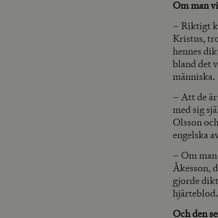
Om man vill
– Riktigt k
Kristus, tr
hennes dikt
bland det v
människa.
– Att de är
med sig sjä
Olsson och 
engelska a
– Om man vi
Åkesson, d
gjorde dikt
hjärteblod.
Och den se