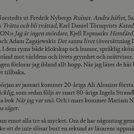
 Norstedts ut Fredrik Nybergs
Ruiner. Andra häftet
, S
s
Tvätta och bli tvättad
, Karl Daniel Törnqvists
Kated
KON:s
Jag är ingen mördare
, Kjell Espmarks
Hemfärd t
ch Adam Zagajewskis
Det sanna livet
(översättning 
 I dem ryms både klokskap och humor, språklig skönh
stånd mot världens och livets grymhet och orättvisor.
ngen förlorar jag ibland allt hopp. När jag läser de hä
 tillbaka.
början av januari kommer 20-åriga Ali Alonzos först
äcklig
, som sedan följs av snart 80-åriga Ingela Stran
sta bok
När jag var snö
. Och i mars kommer Mariam N
a säger
.
fram emot alla tre så mycket. Om de har någonting ge
ke att de inte slösar bort en sekund av läsarens upp