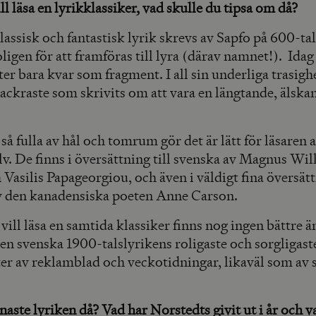
 läsa en lyrikklassiker, vad skulle du tipsa om då?
lassisk och fantastisk lyrik skrevs av Sapfo på 600-tal
oligen för att framföras till lyra (därav namnet!). Idag
er bara kvar som fragment. I all sin underliga trasighe
ackraste som skrivits om att vara en längtande, älska
 så fulla av hål och tomrum gör det är lätt för läsaren 
lv. De finns i översättning till svenska av Magnus Wi
Vasilis Papageorgiou, och även i väldigt fina översätt
v den kanadensiska poeten Anne Carson.
ll läsa en samtida klassiker finns nog ingen bättre ä
en svenska 1900-talslyrikens roligaste och sorgligast
er av reklamblad och veckotidningar, likaväl som av s
naste lyriken då? Vad har Norstedts givit ut i år och