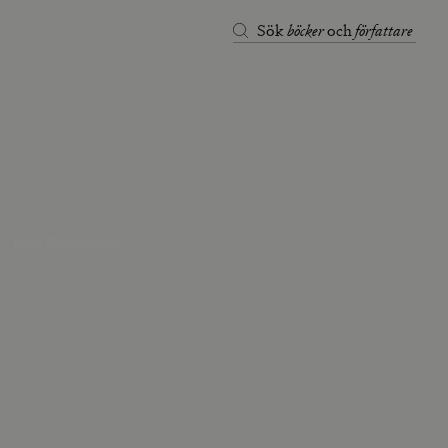
böcker
författare
Sök
och
Foto
:
Elvira Glänte