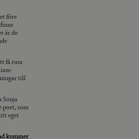
et före
 finns
t är de
nde
att få rum
lliam-
ningar till
n Sonja
e poet, som
itt eget
 vad kommer