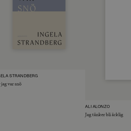
GELA STRANDBERG
 jag var snö
ALI ALONZO
Jag tänker bli äcklig