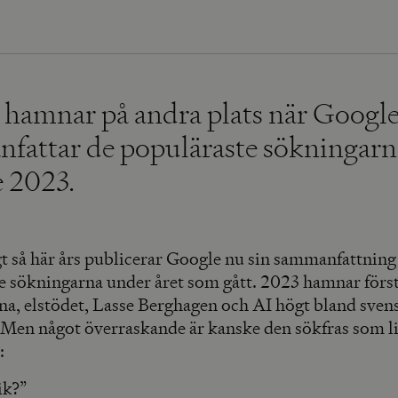
 hamnar på andra plats när Googl
fattar de populäraste sökningarn
e 2023.
t så här års publicerar Google nu sin sammanfattning
e sökningarna under året som gått. 2023 hamnar först
ina, elstödet, Lasse Berghagen och AI högt bland sven
 Men något överraskande är kanske den sökfras som l
:
ik?”