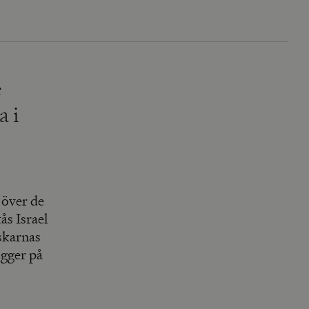
e
a i
 över de
ås Israel
skarnas
igger på