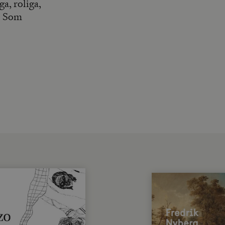
a, roliga,
l. Som