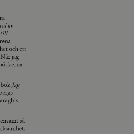
ara
ral av
ill
Irena
et och ett
 När jag
r böckerna
a bok
Jag
dbergs
araghis
mensamt så
märksamhet.