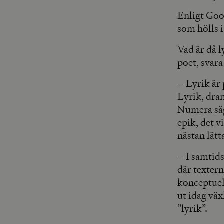
Enligt Goog
som hölls i
Vad är då l
poet, svara
– Lyrik är p
Lyrik, dra
Numera säg
epik, det v
nästan lätt
– I samtids
där textern
konceptuel
ut idag vä
”lyrik”.