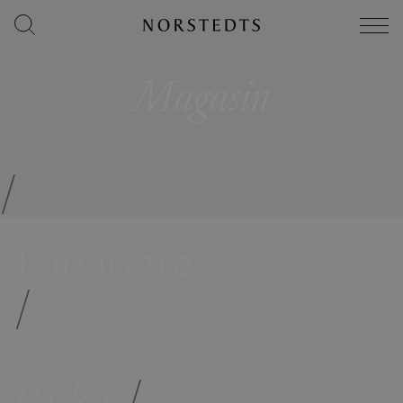
Magasin
/
Författare
/
Böcker
/