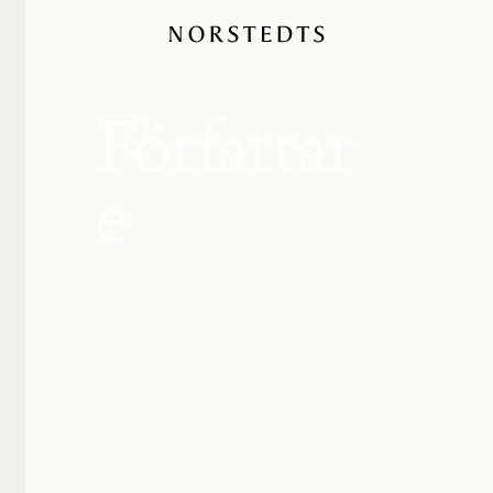
Författar
e