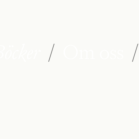
öcker
/
Om oss
/