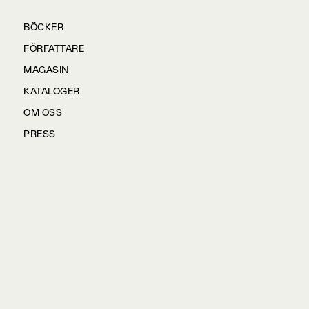
BÖCKER
FÖRFATTARE
MAGASIN
KATALOGER
OM OSS
PRESS
KONTAKTA OSS
HÅLLBARHET
MANUS