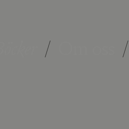
öcker
/
Om oss
/