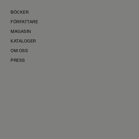
BÖCKER
FÖRFATTARE
MAGASIN
KATALOGER
OM OSS
PRESS
KONTAKTA OSS
HÅLLBARHET
MANUS