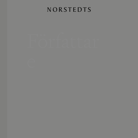
Författar
e