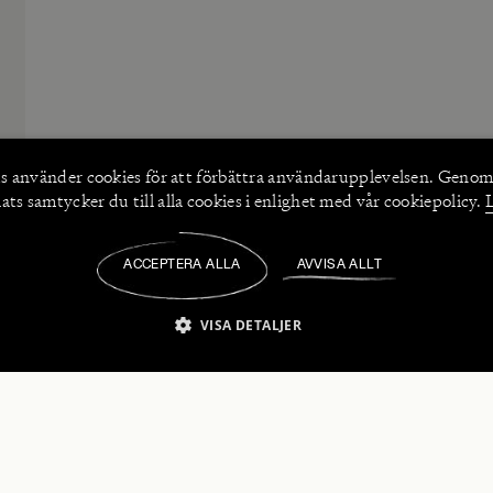
s använder
cookies
för att förbättra användarupplevelsen. Genom
ts samtycker du till alla cookies i enlighet med vår cookiepolicy.
ACCEPTERA ALLA
AVVISA ALLT
/
VISA DETALJER
IKT NÖDVÄNDIGT
PRESTANDA
INRIKTNING
FU
numerera på våra nyhetsbrev!
Strikt nödvändigt
Prestanda
Inriktning
Funktioner