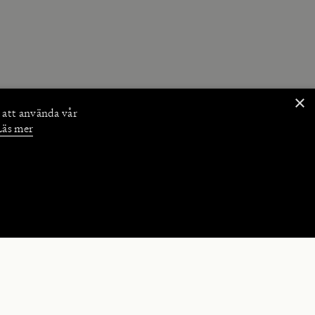
×
 att använda vår
Läs mer
NKTIONER