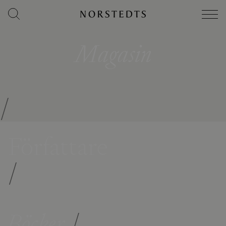
Magasin
/
Författare
/
Böcker
/