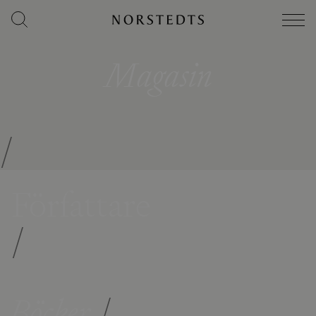
Magasin
/
Författare
/
Böcker
/