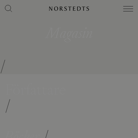
Magasin
/
Författare
/
Böcker
/