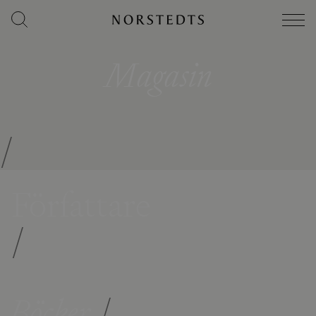
Magasin
/
Författare
/
Böcker
/