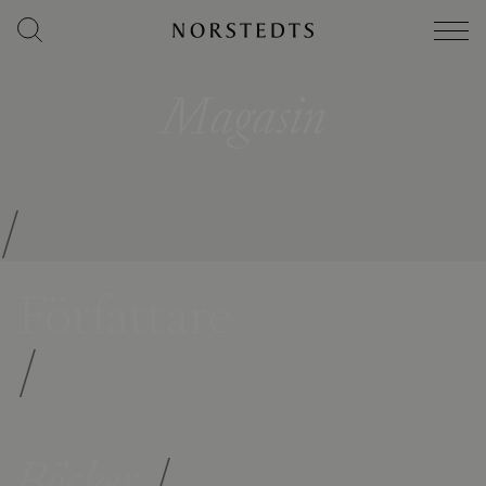
Magasin
/
Författare
/
Böcker
/