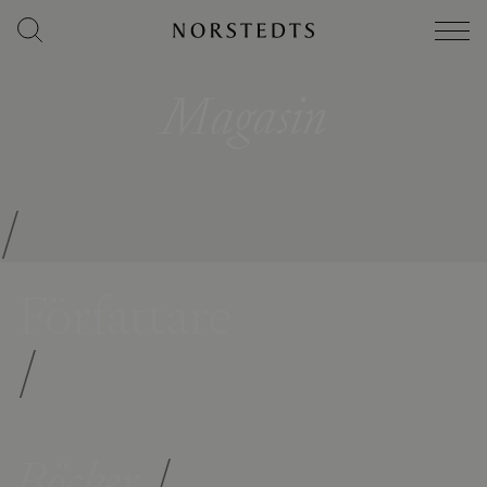
Magasin
/
Författare
/
Böcker
/