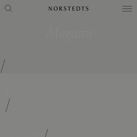
Magasin
/
Författare
/
Böcker
/