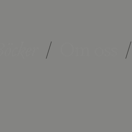
öcker
/
Om oss
/