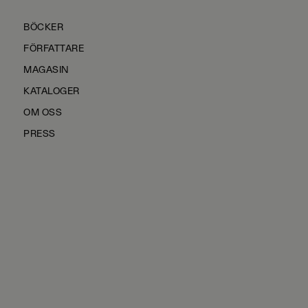
BÖCKER
FÖRFATTARE
MAGASIN
KATALOGER
OM OSS
PRESS
KONTAKTA OSS
HÅLLBARHET
MANUS