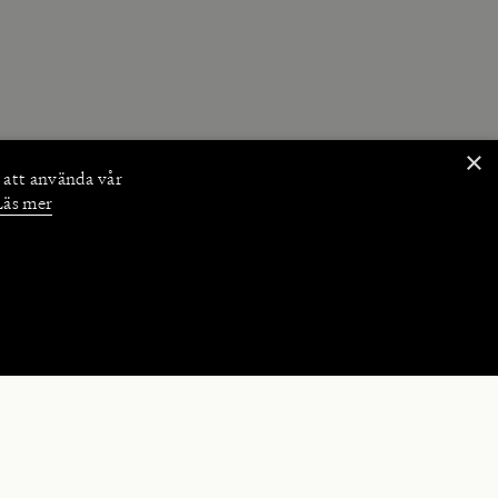
×
 att använda vår
Läs mer
NKTIONER