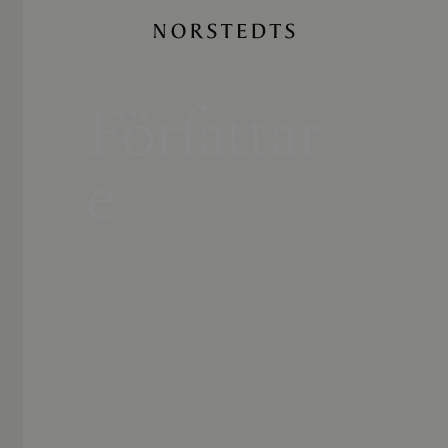
Författar
e