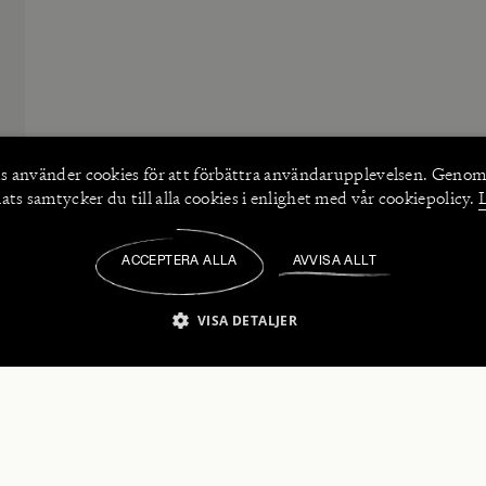
s använder
cookies
för att förbättra användarupplevelsen. Genom
ts samtycker du till alla cookies i enlighet med vår cookiepolicy.
ACCEPTERA ALLA
AVVISA ALLT
/
VISA DETALJER
IKT NÖDVÄNDIGT
PRESTANDA
INRIKTNING
FU
numerera på våra nyhetsbrev!
Strikt nödvändigt
Prestanda
Inriktning
Funktioner