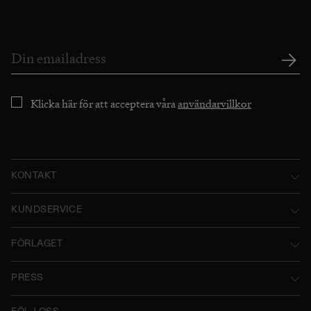
Klicka här för att acceptera våra
användarvillkor
KONTAKT
Norstedts Förlagsgrupp AB
KUNDSERVICE
P.O. Box 2052
Kontakta oss
FÖRLAGET
SE-103 12 Stockholm, Sweden
Användarvillkor
Norstedts historia
Besöksadress: Tryckerigatan 4
PRESS
Integritetspolicy
Norstedts Förlagsgrupp
Kataloger
Org.nr: 556045-7748