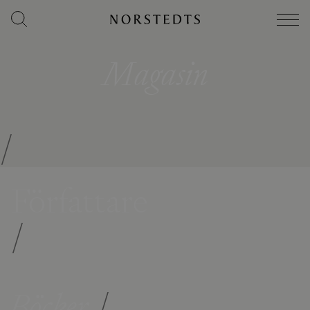
Magasin
/
Författare
/
Böcker
/