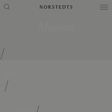
Magasin
/
Författare
/
Böcker
/