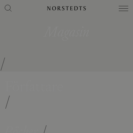
Magasin
/
Författare
/
Böcker
/