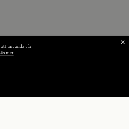
×
 att använda vår
Läs mer
NKTIONER