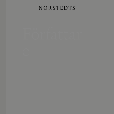
Författar
e