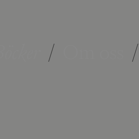
öcker
/
Om oss
/