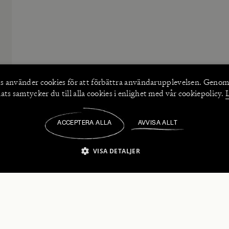
s använder
cookies
för att förbättra användarupplevelsen. Genom
ts samtycker du till alla cookies i enlighet med vår cookiepolicy.
ACCEPTERA ALLA
AVVISA ALLT
/
VISA DETALJER
IKT NÖDVÄNDIGT
PRESTANDA
INRIKTNING
FU
numerera på våra nyhetsbrev!
Strikt nödvändigt
Prestanda
Inriktning
Funktioner