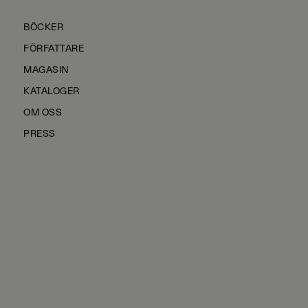
BÖCKER
FÖRFATTARE
MAGASIN
KATALOGER
OM OSS
PRESS
KONTAKTA OSS
HÅLLBARHET
MANUS