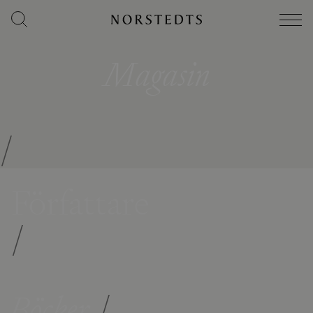
Magasin
/
Författare
/
Böcker
/