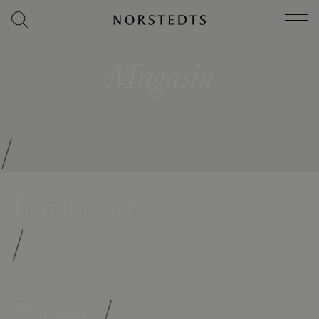
Magasin
/
Författare
/
Böcker
/