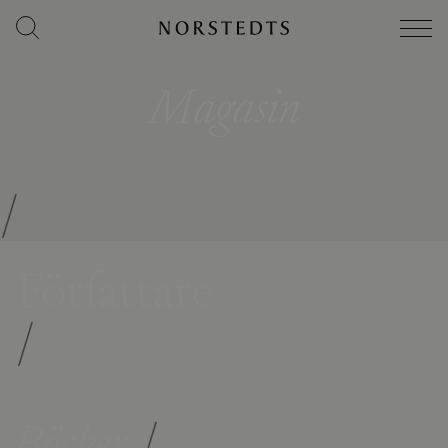
Magasin
/
Författare
/
Böcker
/