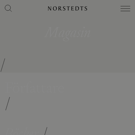
Magasin
/
Författare
/
Böcker
/