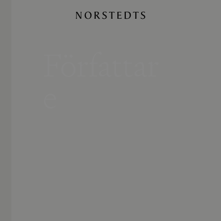
Författar
e