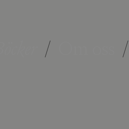
öcker
/
Om oss
/