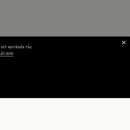
×
 att använda vår
Läs mer
NKTIONER