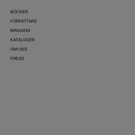
BÖCKER
FÖRFATTARE
MAGASIN
KATALOGER
OM OSS
PRESS
KONTAKTA OSS
HÅLLBARHET
MANUS