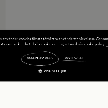
s använder
cookies
för att förbättra användarupplevelsen. Genom
ts samtycker du till alla cookies i enlighet med vår cookiepolicy.
ACCEPTERA ALLA
AVVISA ALLT
/
VISA DETALJER
IKT NÖDVÄNDIGT
PRESTANDA
INRIKTNING
FU
numerera på våra nyhetsbrev!
Strikt nödvändigt
Prestanda
Inriktning
Funktioner