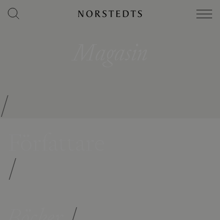
Magasin
/
Författare
/
Böcker
/