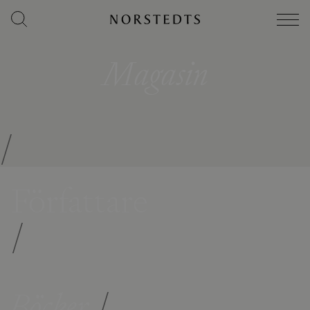
Magasin
/
Författare
/
Böcker
/