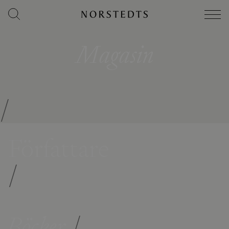
Magasin
/
Författare
/
Böcker
/