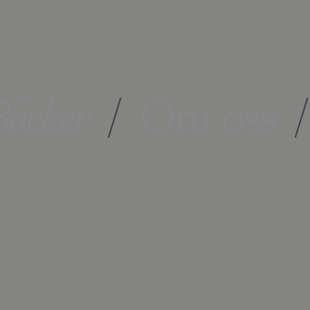
öcker
/
Om oss
/