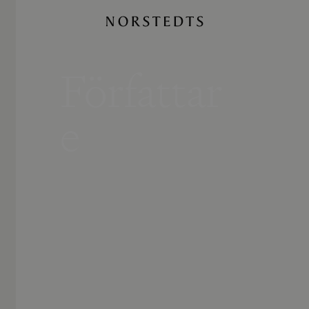
Författar
e