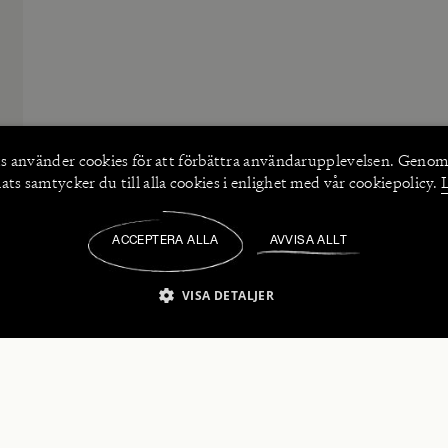
s använder
cookies
för att förbättra användarupplevelsen. Genom
ts samtycker du till alla cookies i enlighet med vår cookiepolicy.
ACCEPTERA ALLA
AVVISA ALLT
/
VISA DETALJER
IKT NÖDVÄNDIGT
PRESTANDA
INRIKTNING
FU
numerera på våra nyhetsbrev!
Strikt nödvändigt
Prestanda
Inriktning
Funktioner