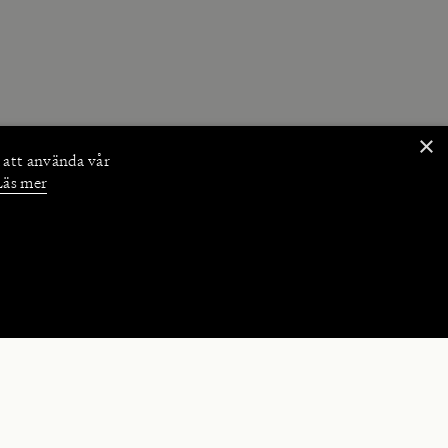
×
 att använda vår
Läs mer
NKTIONER