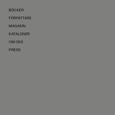
BÖCKER
FÖRFATTARE
MAGASIN
KATALOGER
OM OSS
PRESS
KONTAKTA OSS
HÅLLBARHET
MANUS