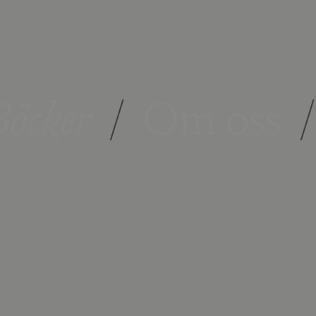
öcker
/
Om oss
/