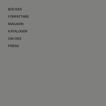
BÖCKER
FÖRFATTARE
MAGASIN
KATALOGER
OM OSS
PRESS
KONTAKTA OSS
HÅLLBARHET
MANUS