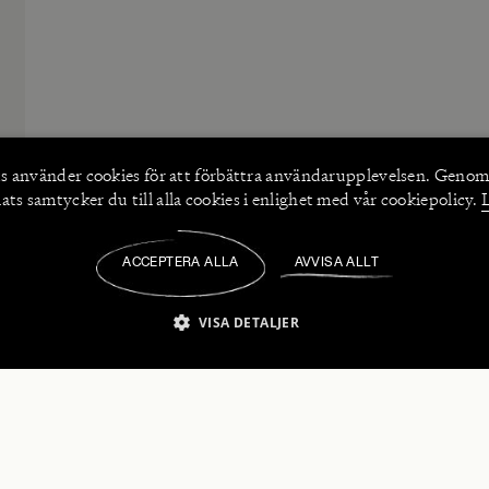
s använder
cookies
för att förbättra användarupplevelsen. Genom
ts samtycker du till alla cookies i enlighet med vår cookiepolicy.
ACCEPTERA ALLA
AVVISA ALLT
/
VISA DETALJER
IKT NÖDVÄNDIGT
PRESTANDA
INRIKTNING
FU
numerera på våra nyhetsbrev!
Strikt nödvändigt
Prestanda
Inriktning
Funktioner