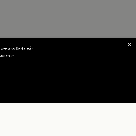
×
 att använda vår
Läs mer
NKTIONER