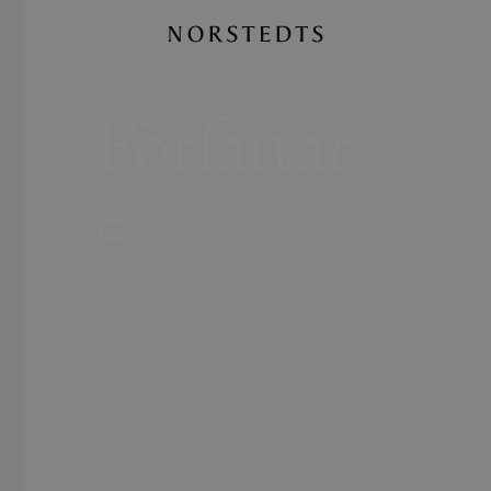
Författar
e