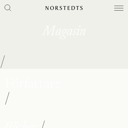
Magasin
/
Författare
/
Böcker
/