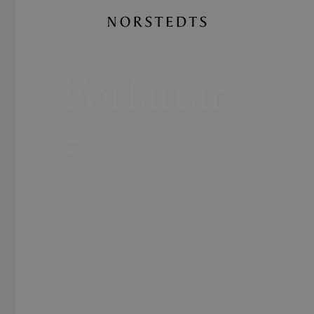
Författar
e