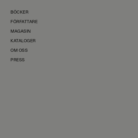
BÖCKER
FÖRFATTARE
MAGASIN
KATALOGER
OM OSS
PRESS
KONTAKTA OSS
HÅLLBARHET
MANUS