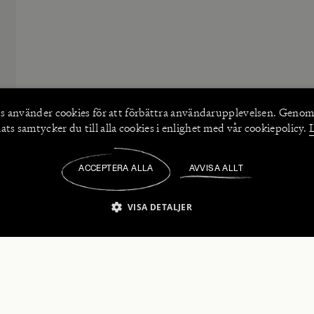
s använder
cookies
för att förbättra användarupplevelsen. Genom
ts samtycker du till alla cookies i enlighet med vår cookiepolicy.
ACCEPTERA ALLA
AVVISA ALLT
/
VISA DETALJER
IKT NÖDVÄNDIGT
PRESTANDA
INRIKTNING
FU
numerera på våra nyhetsbrev!
Strikt nödvändigt
Prestanda
Inriktning
Funktioner