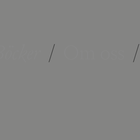
öcker
/
Om oss
/