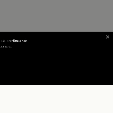
×
 att använda vår
Läs mer
NKTIONER