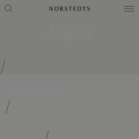
Magasin
/
Författare
/
Böcker
/