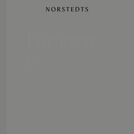
Författar
e