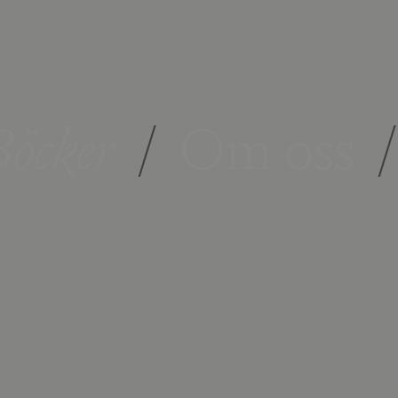
öcker
/
Om oss
/