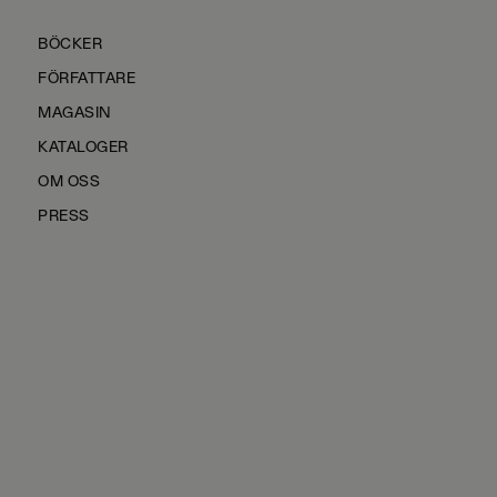
BÖCKER
FÖRFATTARE
MAGASIN
KATALOGER
OM OSS
PRESS
KONTAKTA OSS
HÅLLBARHET
MANUS