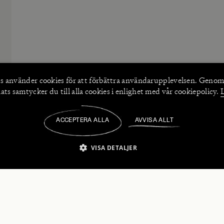
s använder
cookies
för att förbättra användarupplevelsen. Genom
ts samtycker du till alla cookies i enlighet med vår cookiepolicy.
ACCEPTERA ALLA
AVVISA ALLT
/
VISA DETALJER
IKT NÖDVÄNDIGT
PRESTANDA
INRIKTNING
FU
numerera på våra nyhetsbrev!
Strikt nödvändigt
Prestanda
Inriktning
Funktioner