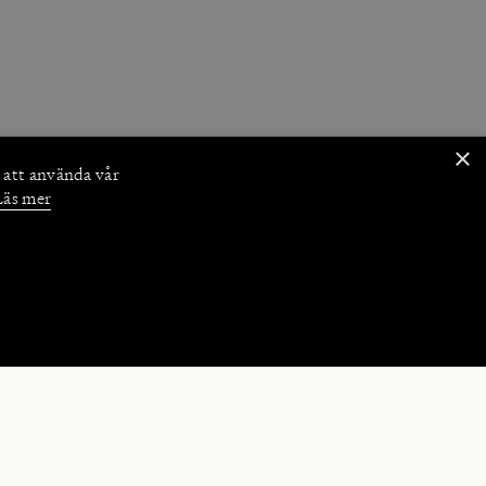
×
 att använda vår
Läs mer
NKTIONER