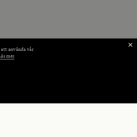
×
 att använda vår
Läs mer
NKTIONER