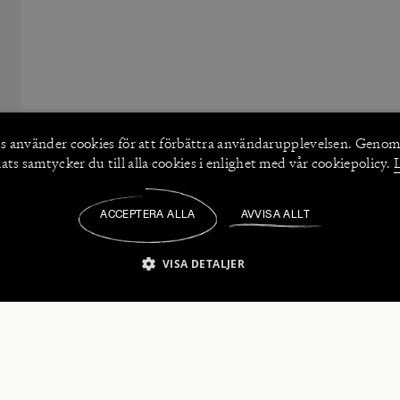
s använder
cookies
för att förbättra användarupplevelsen. Genom
ts samtycker du till alla cookies i enlighet med vår cookiepolicy.
ACCEPTERA ALLA
AVVISA ALLT
/
VISA DETALJER
IKT NÖDVÄNDIGT
PRESTANDA
INRIKTNING
FU
numerera på våra nyhetsbrev!
Strikt nödvändigt
Prestanda
Inriktning
Funktioner