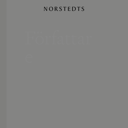
Författar
e