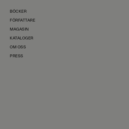
BÖCKER
FÖRFATTARE
MAGASIN
KATALOGER
OM OSS
PRESS
KONTAKTA OSS
HÅLLBARHET
MANUS