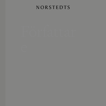
Författar
e