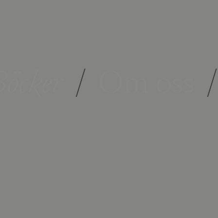
öcker
/
Om oss
/