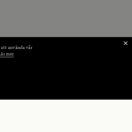
×
 att använda vår
Läs mer
NKTIONER