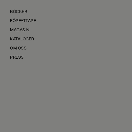
BÖCKER
FÖRFATTARE
MAGASIN
KATALOGER
OM OSS
PRESS
KONTAKTA OSS
HÅLLBARHET
MANUS