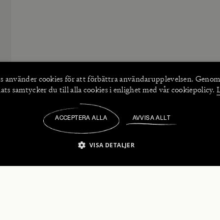
s använder
cookies
för att förbättra användarupplevelsen. Genom
ts samtycker du till alla cookies i enlighet med vår cookiepolicy.
ACCEPTERA ALLA
AVVISA ALLT
/
VISA DETALJER
IKT NÖDVÄNDIGT
PRESTANDA
INRIKTNING
FU
numerera på våra nyhetsbrev!
Strikt nödvändigt
Prestanda
Inriktning
Funktioner