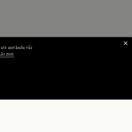
×
 att använda vår
Läs mer
NKTIONER