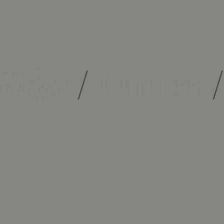
öcker
/
Om oss
/