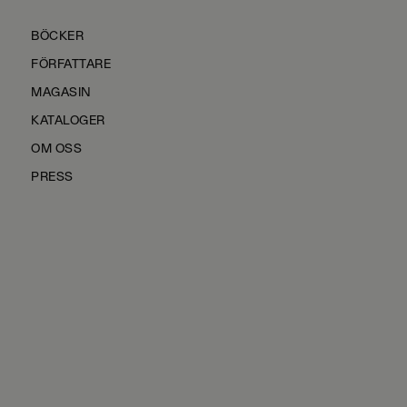
BÖCKER
FÖRFATTARE
MAGASIN
KATALOGER
OM OSS
PRESS
KONTAKTA OSS
HÅLLBARHET
MANUS