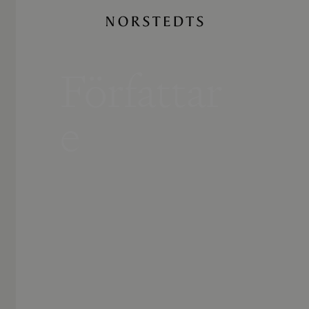
Författar
e