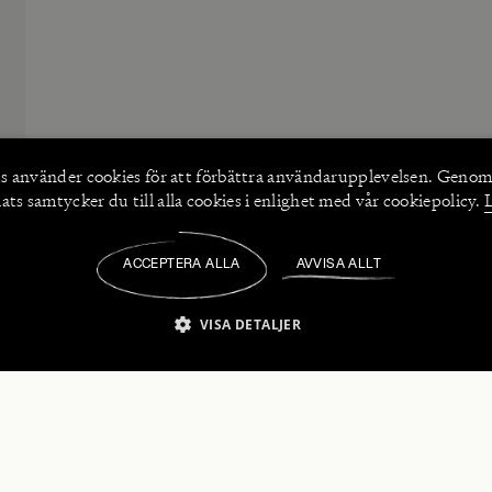
s använder
cookies
för att förbättra användarupplevelsen. Genom
ts samtycker du till alla cookies i enlighet med vår cookiepolicy.
ACCEPTERA ALLA
AVVISA ALLT
/
VISA DETALJER
IKT NÖDVÄNDIGT
PRESTANDA
INRIKTNING
FU
numerera på våra nyhetsbrev!
Strikt nödvändigt
Prestanda
Inriktning
Funktioner