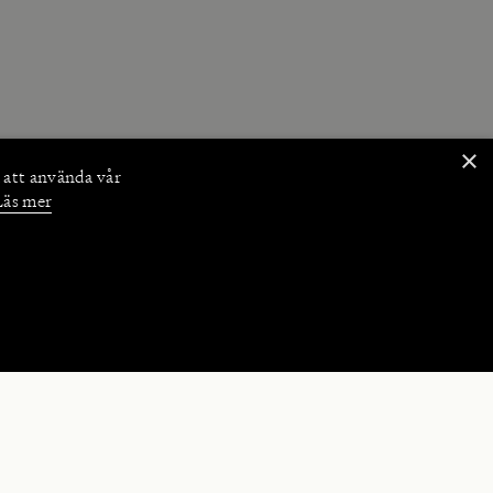
×
 att använda vår
Läs mer
NKTIONER