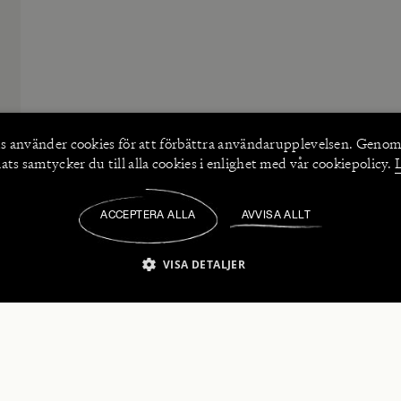
s använder
cookies
för att förbättra användarupplevelsen. Genom
ts samtycker du till alla cookies i enlighet med vår cookiepolicy.
ACCEPTERA ALLA
AVVISA ALLT
/
VISA DETALJER
IKT NÖDVÄNDIGT
PRESTANDA
INRIKTNING
FU
numerera på våra nyhetsbrev!
Strikt nödvändigt
Prestanda
Inriktning
Funktioner