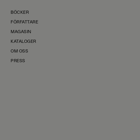
BÖCKER
FÖRFATTARE
MAGASIN
KATALOGER
OM OSS
PRESS
KONTAKTA OSS
HÅLLBARHET
MANUS