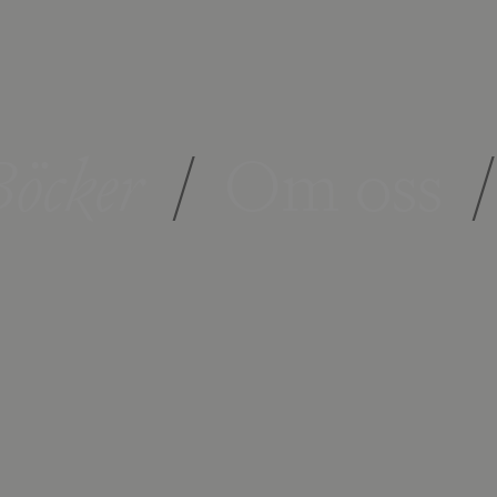
öcker
/
Om oss
/