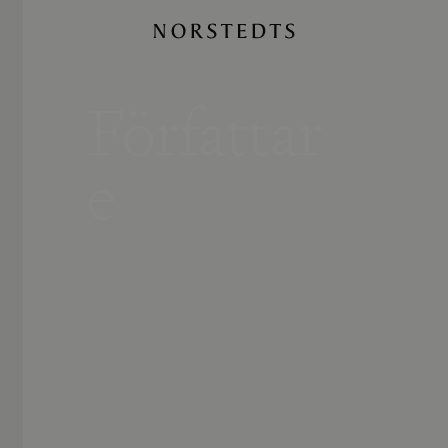
Författar
e