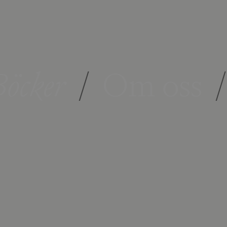
öcker
/
Om oss
/