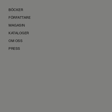
BÖCKER
FÖRFATTARE
MAGASIN
KATALOGER
OM OSS
PRESS
KONTAKTA OSS
HÅLLBARHET
MANUS