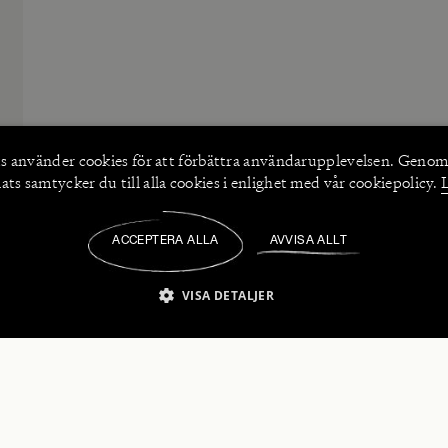
s använder
cookies
för att förbättra användarupplevelsen. Genom
ts samtycker du till alla cookies i enlighet med vår cookiepolicy.
ACCEPTERA ALLA
AVVISA ALLT
/
VISA DETALJER
IKT NÖDVÄNDIGT
PRESTANDA
INRIKTNING
FU
numerera på våra nyhetsbrev!
Strikt nödvändigt
Prestanda
Inriktning
Funktioner