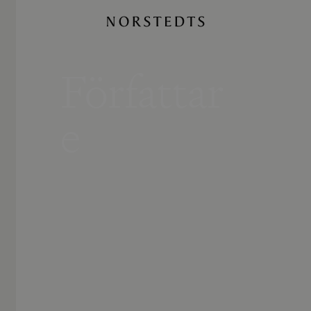
Författar
e