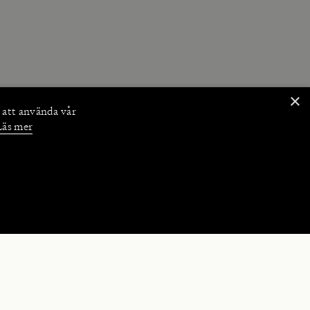
×
 att använda vår
Läs mer
NKTIONER