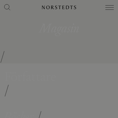
Magasin
/
Författare
/
Böcker
/